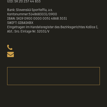
UID: SK 20 237 44 833
Bank: Slovenská Sporiteľňa, a.s.
Kontonummer:5148683031/0900
IBAN: SK19 0900 0000 0051 4868 3031
SWIFT: GIBASKBX
Eingetragen im Handelsregister des Bezirksgerichtes Košice I,
Abt.: Sro. Einlage Nr. 32031/V