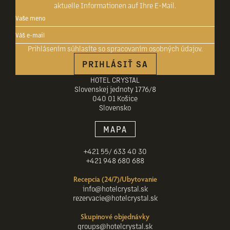
aktuelle Informationen auf Ihre E-Mail.
Prihlásením súhlasíte so
spracovaním osobných údajov
.
PRIHLÁSIŤ SA
HOTEL CRYSTAL
Slovenskej jednoty 1776/8
040 01 Košice
Slovensko
MAPA
+421 55/ 633 40 30
+421 948 680 688
Recepcia (24/7)/Ubytovanie
info@hotelcrystal.sk
rezervacie@hotelcrystal.sk
Skupinové objednávky
groups@hotelcrystal.sk