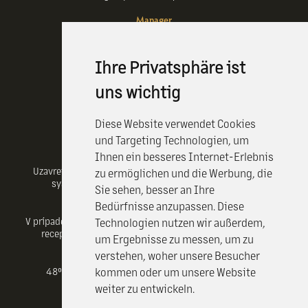
Manager
gdpr@hotelcrystal.sk
manager@hotelcrystal.sk
Informácie pre hostí
Ihre Privatsphäre ist
Check in: od 14:00 hod.
Check out: do 11:00 hod.
uns wichtig
Raňajky
Po-Pia: od 6:30 hod. do 10:00 hod.
Diese Website verwendet Cookies
So-Ne: 7:00-10:30
und Targeting Technologien, um
Ihnen ein besseres Internet-Erlebnis
Parkovanie
Uzavreté hotelové parkovisko je monitorované kamerovým
zu ermöglichen und die Werbung, die
systémom. Parkovisko je zahrnuté v cene služieb.
Sie sehen, besser an Ihre
Bedürfnisse anzupassen. Diese
Doprava
V prípade záujmu o objednávku taxislužby prosím kontaktujte
Technologien nutzen wir außerdem,
recepciu hotela (+421 55/ 633 40 30, 0948 680 688).
um Ergebnisse zu messen, um zu
verstehen, woher unsere Besucher
GPS - Koordinaten
48°43'52.62815"N (48.7312856 ) 21°15'12.68388"E
kommen oder um unsere Website
PRÍCHOD
(21.2535233 )
weiter zu entwickeln.
ODCHOD