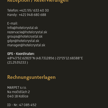
Telefon: +421 55/ 633 40 30
Handy: +421 948 680 688
E-mail:
info@hotelcrystal.sk
rezervacie@hotelcrystal.sk
groups@hotelcrystal.sk
gdpr@hotelcrystal.sk
manager@hotelcrystal.sk
GPS - Koordinaten
:
48°43'52.62815"N (48.7312856 ) 21°15'12.68388"E
(21.2535233 )
Rechnungsunterlagen
MARPET s.r.o.
Na močidlách 2
040 18 Košice
ID - Nr.: 47 085 452