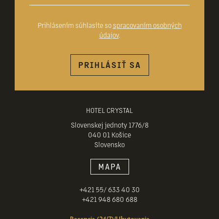
Prihlásením súhlasíte so
spracovaním osobných
údajov
.
PRIHLÁSIŤ SA
HOTEL CRYSTAL
Slovenskej jednoty 1776/8
040 01 Košice
Slovensko
MAPA
+421 55/ 633 40 30
+421 948 680 688
Recepcia (24/7)/Ubytovanie