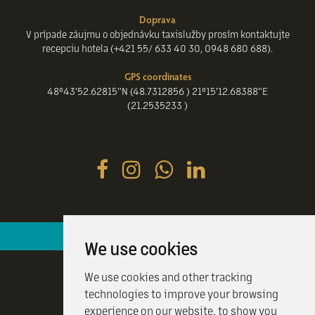
Doprava
V prípade záujmu o objednávku taxislužby prosím kontaktujte
recepciu hotela (+421 55/ 633 40 30, 0948 680 688).
GPS coordinates
48°43'52.62815"N (48.7312856 ) 21°15'12.68388"E
(21.2535233 )
Hotelová recepcia je k vašim službám 24 / 7
We use cookies
We use cookies and other tracking
technologies to improve your browsing
experience on our website, to show you