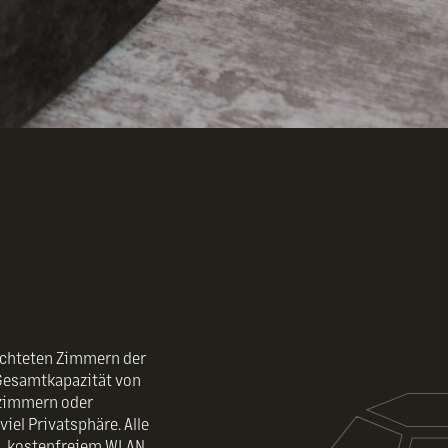
richteten Zimmern der
Gesamtkapazität von
fzimmern oder
l Privatsphäre. Alle
n, kostenfreiem WLAN