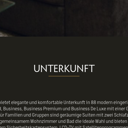
UNTERKUNFT
 bietet elegante und komfortable Unterkunft in 88 modern einge
d, Business, Business Premium und Business De Luxe mit einer 
Für Familien und Gruppen sind geräumige Suiten mit zwei Schla
gemeinsamem Wohnzimmer und Bad die ideale Wahl und bieten vie
em Sicherheitskartensystem, LCD-TV mit Satellitenprogramme