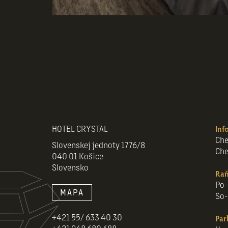
HOTEL CRYSTAL
Inf
Che
Slovenskej jednoty 1776/8
Che
040 01 Košice
Slovensko
Raň
Po-
MAPA
So-
+421 55/ 633 40 30
Par