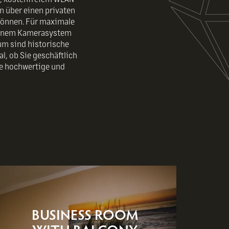
n über einen privaten
 können. Für maximale
 einem Kamerasystem
um sind historische
l, ob Sie geschäftlich
ine hochwertige und
BUSINESS ROOM