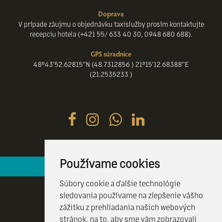
Doprava
V prípade záujmu o objednávku taxislužby prosím kontaktujte
recepciu hotela (+421 55/ 633 40 30, 0948 680 688).
GPS súradnice
48°43'52.62815"N (48.7312856 ) 21°15'12.68388"E
(21.2535233 )
Používame cookies
Hotelová recepcia je k vašim službám 24 / 7
Súbory cookie a ďalšie technológie
sledovania používame na zlepšenie vášho
zážitku z prehliadania našich webových
stránok, na to, aby sme vám zobrazovali