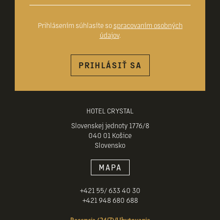
Prihlásením súhlasíte so
spracovaním osobných
údajov
.
PRIHLÁSIŤ SA
HOTEL CRYSTAL
Slovenskej jednoty 1776/8
040 01 Košice
Slovensko
MAPA
+421 55/ 633 40 30
+421 948 680 688
Recepcia (24/7)/Ubytovanie