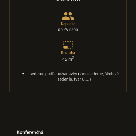
Kapacita
do 25 osôb
Rozloha
2
42 m
sedenie podľa požiadavky (kino sedenie, školské
sedenie, tvar U,…)
Konferenčná