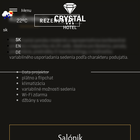
Menu
Konferencie
22°C
REZERVOVAŤ
sk
SK
Hotel Crystal ponúka moderné a reprezentatívne konferenčné
priestory s kapacitou do 25 osôb, ideálne pre školenia, porady,
EN
prezentácie, prednášky či teambuildingy, s možnosťou
DE
variabilného usporiadania sedenia podľa charakteru podujatia.
Data projektor
plátno a flipchat
klimatizácia
variabilné možnosti sedenia
Wi-Fi zdarma
džbány s vodou
Salónik