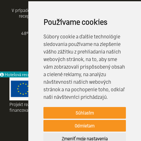
Doprava
V prípade záujmu o objednávku taxislužby prosím kontaktujte
recepciu hotela (+421 55/ 633 40 30, 0948 680 688).
Používame cookies
GPS súradnice
48°43'52.62815"N (48.7312856 ) 21°15'12.68388"E
Súbory cookie a ďalšie technológie
(21.2535233 )
sledovania používame na zlepšenie
vášho zážitku z prehliadania našich
webových stránok, na to, aby sme
vám zobrazovali prispôsobený obsah
a cielené reklamy, na analýzu
Hotelová recepcia je k vašim službám 24 / 7
návštevnosti našich webových
stránok a na pochopenie toho, odkiaľ
PRÍCHOD
naši návštevníci prichádzajú.
Projekt realizovany vďaka Visit Kosice a projektu CulTourData a
ODCHOD
financovany programom COSME EÚ.
Súhlasím
Odmietam
HĽADAŤ
© 2026 HOTEL CRYSTAL |
Created by Efektivny marketing
REZERVOVAŤ
Zmeniť moje nastavenia