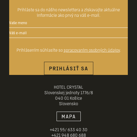
Prihláste sa do nášho newslettera a získavajte aktuálne
informácie ako prvý na váš e-mail.
Prihlásením súhlasíte so
spracovaním osobných údajov
.
PRIHLÁSIŤ SA
HOTEL CRYSTAL
Slovenskej jednoty 1776/8
040 01 Košice
Slovensko
MAPA
+421 55/ 633 40 30
+421 948 680 688