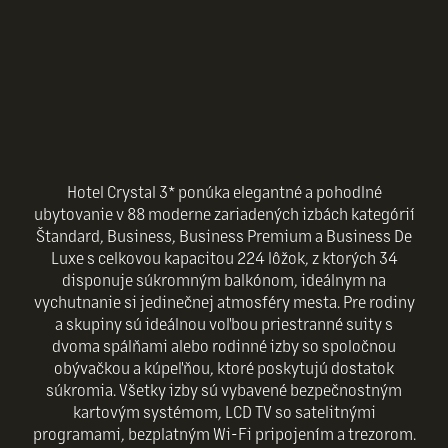
Hotel Crystal 3* ponúka elegantné a pohodlné
ubytovanie v 88 moderne zariadených izbách kategórií
Štandard, Business, Business Premium a Business De
Luxe s celkovou kapacitou 224 lôžok, z ktorých 34
disponuje súkromným balkónom, ideálnym na
vychutnanie si jedinečnej atmosféry mesta. Pre rodiny
a skupiny sú ideálnou voľbou priestranné suity s
dvoma spálňami alebo rodinné izby so spoločnou
obývačkou a kúpeľňou, ktoré poskytujú dostatok
súkromia. Všetky izby sú vybavené bezpečnostným
kartovým systémom, LCD TV so satelitnými
programami, bezplatným Wi-Fi pripojením a trezorom.