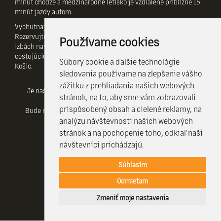
minút chôdze a medzinárodné letisko je vzdialené približne 15
minút jazdy autom.
Vychutnajte si pobyt v Košiciach najlepšie, ako sa len dá.
Rezervujte si ubytovanie v moderne zariadených priestranných
Používame cookies
izbách navrhnutých pre súčasné potreby moderných
cestujúcich, obchodných partnerov a ostatných návštevníkov
Súbory cookie a ďalšie technológie
Košic.
sledovania používame na zlepšenie vášho
zážitku z prehliadania našich webových
Je našim cieľom, aby ste boli v našom hoteli maximálne
stránok, na to, aby sme vám zobrazovali
spokojní.
prispôsobený obsah a cielené reklamy, na
Bude nám potešením privítať vás v Hoteli Crystal a splniť
analýzu návštevnosti našich webových
všetky vaše priania.
stránok a na pochopenie toho, odkiaľ naši
návštevníci prichádzajú.
Súhlasím
REZERVOVAŤ
Odmietam
REZERVOVAŤ
Zmeniť moje nastavenia