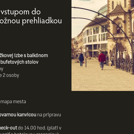
o vstupom do
možnou prehliadkou
žkovej izbe s balkónom
 bufetových stolov
by
e 2 osoby
 mapa mesta
hlovarnou kanvicou
na prípravu
heck-out
do 14.00 hod. (platí v