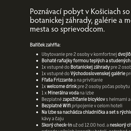
Poznávací pobyt v Košiciach s
botanickej záhrady, galérie a 
mesta so sprievodcom.
Balíček zahŕňa:
Ubytovanie pre 2 osoby v komfortnej
dvojlô
Bohaté raňajky formou teplých a studených
1x vstupné do
Botanickej záhrady
pre 2 oso
1x vstupné do
Východoslovenskej galérie
pr
Fľaša Frizzante
a na privítanie
1x
welcome drink
pre 2 osoby počas pobytu
1 x
Minerálna voda
na izbe
Bezplatné
zapožičanie bicyklov
s helmami a
Bezplatné Wifi
pripojenie v celom hoteli
Na izbe sa nachádza chladnička a set s rýc
kávy a čaju
Skorý check-in
už od 12.00 hod. a
neskorý c