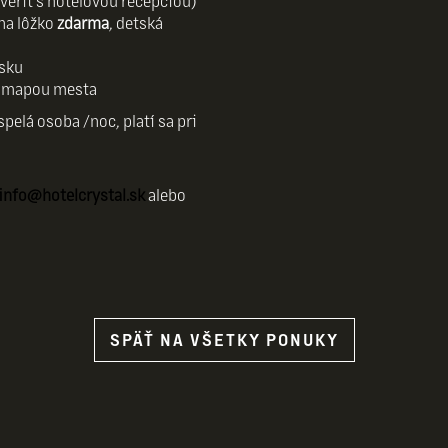
overiť s hotelovou recepciou)
na lôžko
zdarma
, detská
isku
 mapou mesta
pelá osoba /noc, platí sa pri
info@hotelcrystal.sk
alebo
SPÄŤ NA VŠETKY PONUKY