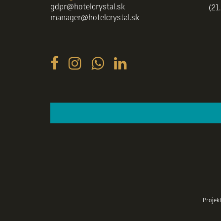
gdpr@hotelcrystal.sk
(21
manager@hotelcrystal.sk
Projek