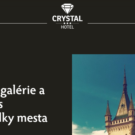
galérie a
s
dky mesta