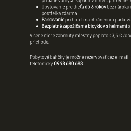
prípade voľných kapacít v hoteli, potrebné 
Ubytovanie pre dieťa
do 3 rokov
bez nároku 
postieľka zdarma
Parkovanie
pri hoteli na chránenom parkov
Bezplatné zapožičanie bicyklov s helmami
a
V cene nie je zahrnutý miestny poplatok 3,5 € /dos
príchode.
Pobytové balíčky je možné rezervovať cez e-mail:
telefonicky
0948 680 688
.