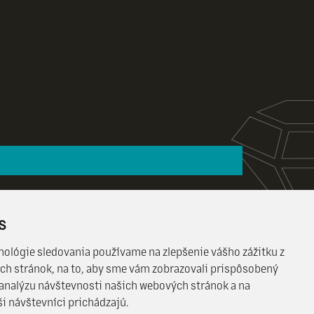
s
nológie sledovania používame na zlepšenie vášho zážitku z
ch stránok, na to, aby sme vám zobrazovali prispôsobený
 analýzu návštevnosti našich webových stránok a na
SME EÚ.
i návštevníci prichádzajú.