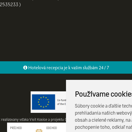
.2535233 )
Hotelová recepcia je k vašim službám 24 / 7
Používame cookie
Súbory cookie a ďalšie tech
prehliadania našich webový
obsah a cielené reklamy, na
t realizovany vďaka Visit Kosice a projektu CulTourData a financovany programom CO
pochopenie toho, odkiaľ naš
PRÍCHOD
ODCHOD
HĽADAŤ