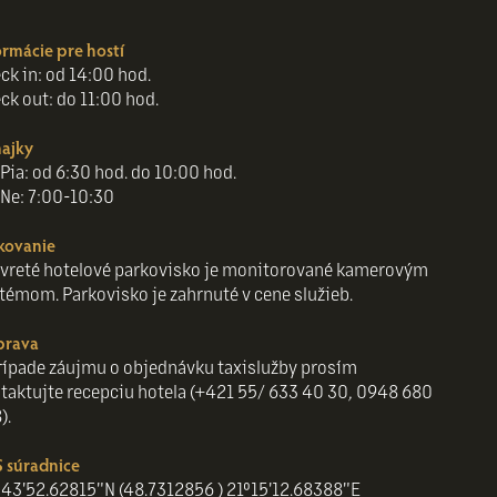
ormácie pre hostí
ck in: od 14:00 hod.
ck out: do 11:00 hod.
ajky
Pia: od 6:30 hod. do 10:00 hod.
Ne: 7:00-10:30
kovanie
vreté hotelové parkovisko je monitorované kamerovým
témom. Parkovisko je zahrnuté v cene služieb.
prava
rípade záujmu o objednávku taxislužby prosím
taktujte recepciu hotela (+421 55/ 633 40 30, 0948 680
).
 súradnice
43'52.62815"N (48.7312856 ) 21°15'12.68388"E