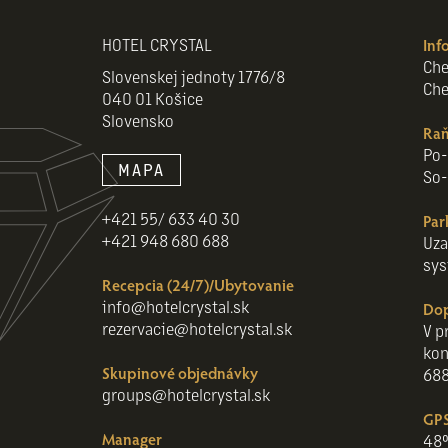
HOTEL CRYSTAL
Inf
Che
Slovenskej jednoty 1776/8
Che
040 01 Košice
Slovensko
Raň
Po-
MAPA
So-
+421 55/ 633 40 30
Par
+421 948 680 688
Uza
sys
Recepcia (24/7)/Ubytovanie
info@hotelcrystal.sk
Do
rezervacie@hotelcrystal.sk
V p
kon
Skupinové objednávky
688
groups@hotelcrystal.sk
GPS
Manager
48°