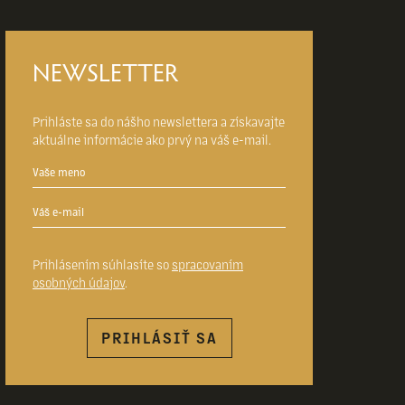
NEWSLETTER
Prihláste sa do nášho newslettera a získavajte
aktuálne informácie ako prvý na váš e-mail.
Prihlásením súhlasíte so
spracovaním
osobných údajov
.
PRIHLÁSIŤ SA