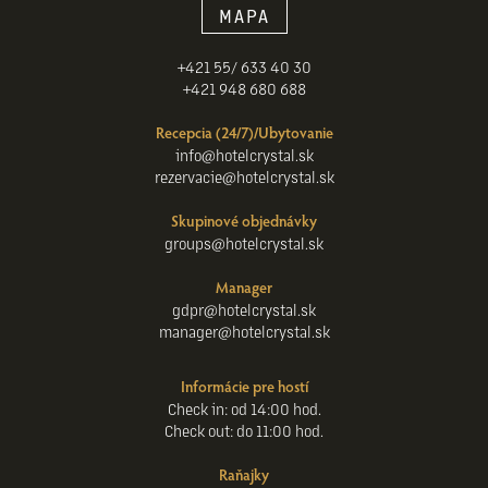
MAPA
+421 55/ 633 40 30
+421 948 680 688
Recepcia (24/7)/Ubytovanie
info@hotelcrystal.sk
rezervacie@hotelcrystal.sk
Skupinové objednávky
groups@hotelcrystal.sk
Manager
gdpr@hotelcrystal.sk
manager@hotelcrystal.sk
Informácie pre hostí
Check in: od 14:00 hod.
Check out: do 11:00 hod.
Raňajky