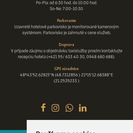
Po-Pia: od 6:30 hod. do 10:00 hod.
So-Ne: 7:00-10:30
Parkovanie
Uzavreté hotelové parkovisko je monitorované kamerovým
systémom. Parkovisko je zahrnuté v cene služieb.
Doprava
V prípade záujmu o objednávku taxislužby prosím kontaktujte
recepciu hotela (+421 55/ 633 40 30, 0948 680 688).
GPS súradnice
48°43'52.62815"N (48.7312856 ) 21°15'12.68388"E
(21.2535233 )