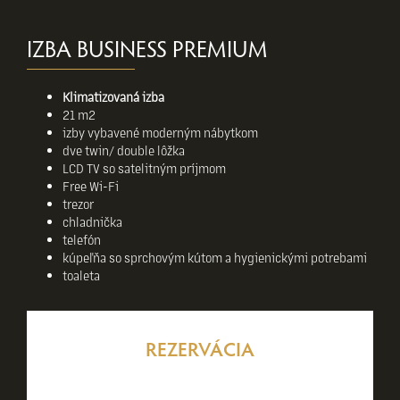
IZBA BUSINESS PREMIUM
Klimatizovaná izba
21 m2
izby vybavené moderným nábytkom
dve twin/ double lôžka
LCD TV so satelitným príjmom
Free Wi-Fi
trezor
chladnička
telefón
kúpeľňa so sprchovým kútom a hygienickými potrebami
toaleta
REZERVÁCIA
Rezervovať