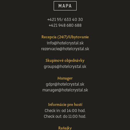
MAPA
+421 55/ 633 40 30
+421 948 680 688
Recepcia (24/7)/Ubytovanie
info@hotelcrystal.sk
rezervacie@hotelcrystal.sk
Skupinové objednávky
groups@hotelcrystal.sk
Manager
gdpr@hotelcrystal.sk
manager@hotelcrystal.sk
Informácie pre hostí
Check in: od 14:00 hod.
Check out: do 11:00 hod.
Raňajky