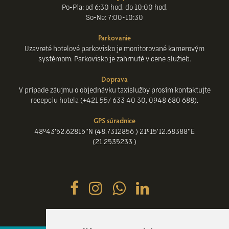
Po-Pia: od 6:30 hod. do 10:00 hod.
So-Ne: 7:00-10:30
Parkovanie
Uzavreté hotelové parkovisko je monitorované kamerovým
systémom. Parkovisko je zahrnuté v cene služieb.
Doprava
V prípade záujmu o objednávku taxislužby prosím kontaktujte
recepciu hotela (+421 55/ 633 40 30, 0948 680 688).
GPS súradnice
48°43'52.62815"N (48.7312856 ) 21°15'12.68388"E
(21.2535233 )