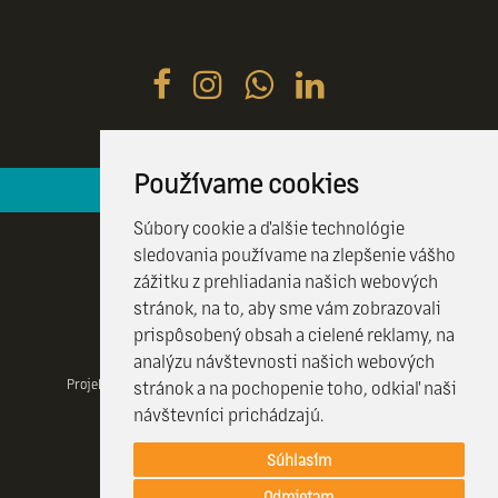
Používame cookies
Hotelová recepcia je k vašim službám 24 / 7
Súbory cookie a ďalšie technológie
sledovania používame na zlepšenie vášho
zážitku z prehliadania našich webových
stránok, na to, aby sme vám zobrazovali
prispôsobený obsah a cielené reklamy, na
analýzu návštevnosti našich webových
Projekt realizovany vďaka Visit Kosice a projektu CulTourData a
stránok a na pochopenie toho, odkiaľ naši
financovany programom COSME EÚ.
návštevníci prichádzajú.
Súhlasím
© 2026 HOTEL CRYSTAL |
Created by Efektivny marketing
Odmietam