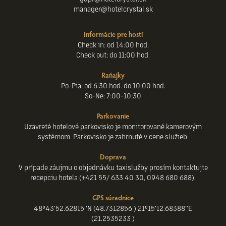
manager@hotelcrystal.sk
Informácie pre hostí
Check in: od 14:00 hod.
Check out: do 11:00 hod.
Raňajky
Po-Pia: od 6:30 hod. do 10:00 hod.
So-Ne: 7:00-10:30
Parkovanie
Uzavreté hotelové parkovisko je monitorované kamerovým
systémom. Parkovisko je zahrnuté v cene služieb.
Doprava
V prípade záujmu o objednávku taxislužby prosím kontaktujte
recepciu hotela (+421 55/ 633 40 30, 0948 680 688).
GPS súradnice
48°43'52.62815"N (48.7312856 ) 21°15'12.68388"E
(21.2535233 )