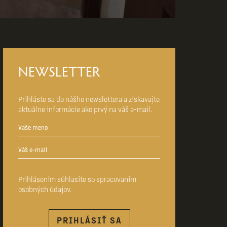
NEWSLETTER
Prihláste sa do nášho newslettera a získavajte
aktuálne informácie ako prvý na váš e-mail.
Prihlásením súhlasíte so
spracovaním
osobných údajov
.
PRIHLÁSIŤ SA