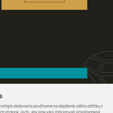
s
nológie sledovania používame na zlepšenie vášho zážitku z
ch stránok, na to, aby sme vám zobrazovali prispôsobený