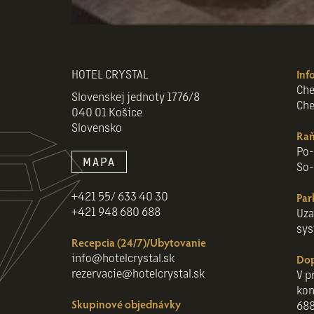
HOTEL CRYSTAL
Inf
Che
Slovenskej jednoty 1776/8
Che
040 01 Košice
Slovensko
Raň
Po-
MAPA
So-
+421 55/ 633 40 30
Par
+421 948 680 688
Uza
sys
Recepcia (24/7)/Ubytovanie
info@hotelcrystal.sk
Do
rezervacie@hotelcrystal.sk
V p
kon
Skupinové objednávky
688