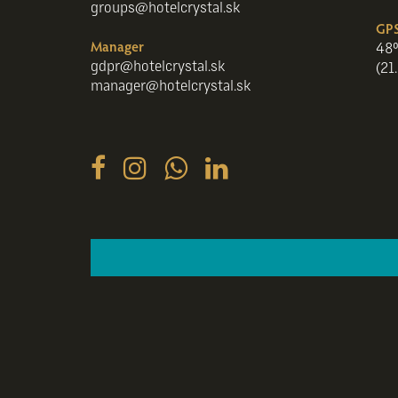
groups@hotelcrystal.sk
GPS
Manager
48°
gdpr@hotelcrystal.sk
(21
manager@hotelcrystal.sk