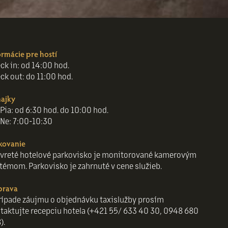
ormácie pre hostí
ck in: od 14:00 hod.
ck out: do 11:00 hod.
ajky
Pia: od 6:30 hod. do 10:00 hod.
Ne: 7:00-10:30
kovanie
vreté hotelové parkovisko je monitorované kamerovým
témom. Parkovisko je zahrnuté v cene služieb.
prava
rípade záujmu o objednávku taxislužby prosím
taktujte recepciu hotela (+421 55/ 633 40 30, 0948 680
).