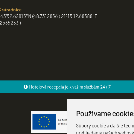
 súradnice
43'52.62815"N (48.7312856 ) 21°15'12.68388"E
.2535233 )
Hotelová recepcia je k vašim službám 24 / 7
Používame cookie
Súbory cookie a ďalšie tech
prehliadania našich webový